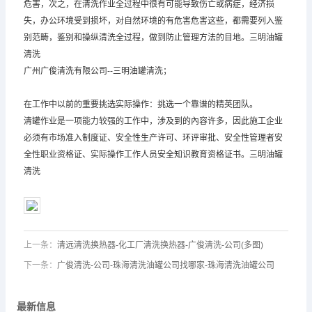
危害，次之，在清洗作业全过程中很有可能导致伤亡或病症，经济损
失，办公环境受到损坏，对自然环境的有危害危害这些，都需要列入鉴
别范畴，鉴别和操纵清洗全过程，做到防止管理方法的目地。三明油罐
清洗
广州广俊清洗有限公司--三明油罐清洗；
在工作中以前的重要挑选实际操作：挑选一个靠谱的精英团队。
清罐作业是一项能力较强的工作中，涉及到的內容许多，因此施工企业
必须有市场准入制度证、安全性生产许可、环评审批、安全性管理者安
全性职业资格证、实际操作工作人员安全知识教育资格证书。三明油罐
清洗
上一条：
清远清洗换热器-化工厂清洗换热器-广俊清洗-公司(多图)
下一条：
广俊清洗-公司-珠海清洗油罐公司找哪家-珠海清洗油罐公司
最新信息