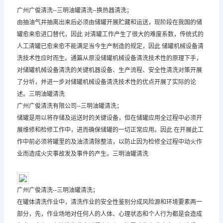
广州广俊清洗--三明油罐清洗--换热器清洗；
由抽油气井抽离出来后必须由储罐开展贮藏和运送，现阶段在我国的储
罐愈来愈进口替代，因此 对清罐工作产生了很大的难度系数，传统式的
人工清罐已愈来愈不能满足当今生产制造的规定，因此 储罐机械设备清
洗技术性应时而生。通篇从原没储罐机械设备清洗技术性的原理下手，
对储罐机械设备清洗的关键机器设备、生产流程、安全性清洗对策开展
了分圻，并进一步对储罐机械设备清洗技术性的优点开展了实际的论
述。三明油罐清洗
广州广俊清洗有限公司--三明油罐清洗；
储罐是用以将存储及运送时的关键设备，但在储罐应用全过程中必须开
展维修和检修工作中，进而确保储罐的一切正常应用。因此 在开展此工
作中前必须将罐里的及油渍清除整洁，以防止因为检修全过程中动火作
业而造成火灾事故发及事件的产生。三明油罐清洗
广州广俊清洗--三明油罐清洗；
在罐体清洗作业中，清洗作业的安全性鉴别分成风险源和环境要素两一
部分，先，作业场地对任何人的人体、心理状态和个人行为都是会造成